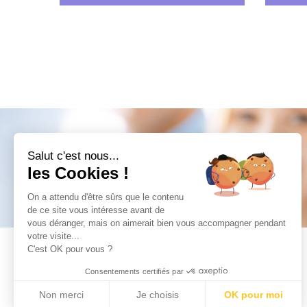
Salut c'est nous...
INSCRIPTION EN LIGNE
les Cookies !
On a attendu d'être sûrs que le contenu
de ce site vous intéresse avant de
vous déranger, mais on aimerait bien vous accompagner pendant
votre visite...
C'est OK pour vous ?
Copyright europe-eduss.com
Consentements certifiés par
Tous droits réservés
Non merci
Je choisis
OK pour moi
Mentions légales et Politique de Confidentialité