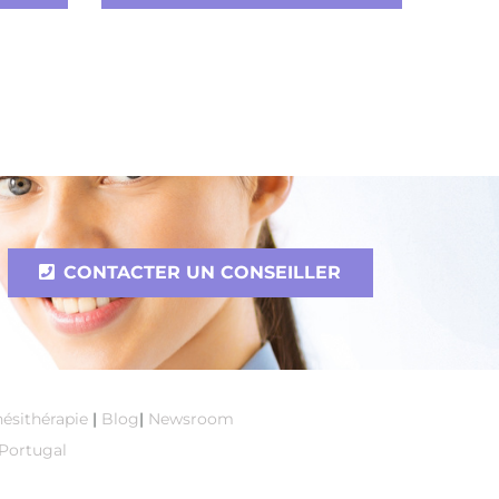
CONTACTER UN CONSEILLER
nésithérapie
|
Blog
|
Newsroom
Portugal