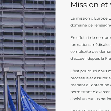
Mission et 
La mission d’Europe Ed
domaine de l’enseign
En effet, si de nombr
formations médicales 
complexité des démarch
d’accueil depuis la Fr
C’est pourquoi nous m
processus et assurer a
menant à l’obtention 
permettant d’exercer
choisi un cursus natio