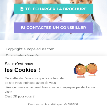
TÉLÉCHARGER LA BROCHURE
CONTACTER UN CONSEILLER
Copyright europe-eduss.com
Tous droits réservés
Mentions légales et Politique de Confidentialité
Salut c'est nous...
les Cookies !
On a attendu d'être sûrs que le contenu de
ce site vous intéresse avant de vous
déranger, mais on aimerait bien vous accompagner pendant votre
Réorientation médecine
|
Kinésithérapie
|
Blog
|
visite...
Newsroom
C'est OK pour vous ?
Campus Belgique
|
Campus Portugal
Consentements certifiés par